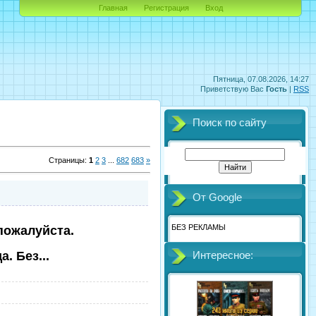
Главная
Регистрация
Вход
Пятница, 07.08.2026, 14:27
Приветствую Вас
Гость
|
RSS
Поиск по сайту
Страницы
:
1
2
3
...
682
683
»
От Google
БЕЗ РЕКЛАМЫ
 пожалуйста.
. Без...
Интересное: