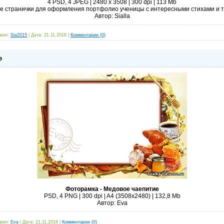
4 PSD, 4 JPEG | 2480 x 3508 | 300 dpi | 113 Mb
е странички для оформления портфолио ученицы с интересными стихами и т
Автор: Sialla
вил:
Sia2015
|
Дата:
21.11.2016
|
Комментарии (0)
е
Фоторамка - Медовое чаепитие
PSD, 4 PNG | 300 dpi | A4 (3508x2480) | 132,8 Mb
Автор: Eva
вил:
Eva
|
Дата:
21.11.2016
|
Комментарии (0)