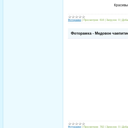
Красивы
Фоторамки
|
Просмотров:
616
|
Загрузок:
0
|
Доба
Фоторамка - Медовое чаепити
Фоторамки
|
Просмотров:
782
|
Загрузок:
0
|
Доба