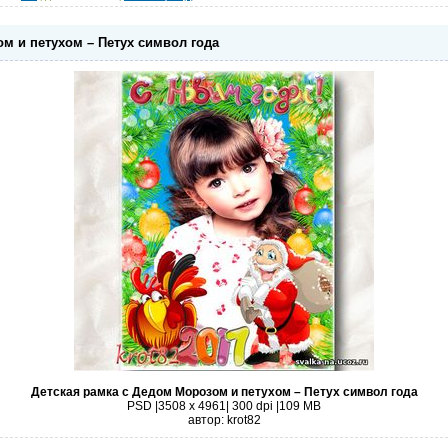
м и петухом – Петух символ года
Детская рамка с Дедом Морозом и петухом – Петух символ года
PSD |3508 x 4961| 300 dpi |109 MB
автор: krot82