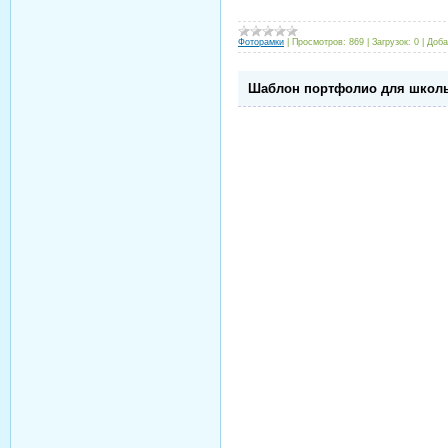
Фоторамки
|
Просмотров:
869
|
Загрузок:
0
|
Доба
Шаблон портфолио для школы