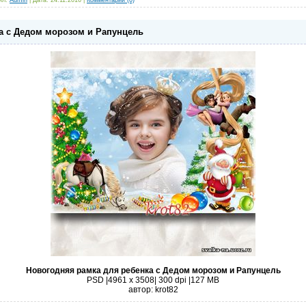
а с Дедом морозом и Рапунцель
Новогодняя рамка для ребенка с Дедом морозом и Рапунцель
PSD |4961 x 3508| 300 dpi |127 MB
автор: krot82