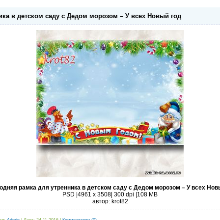
ка в детском саду с Дедом морозом – У всех Новый год
одняя рамка для утренника в детском саду с Дедом морозом – У всех Нов
PSD |4961 x 3508| 300 dpi |108 MB
автор: krot82
ил:
Admin
|
Дата:
24.11.2016
|
Комментарии (0)