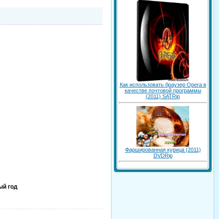
Как использовать браузер Opera в
качестве почтовой программы
(2011) SATRip
Фаршированная курица (2011)
DVDRip
ый год