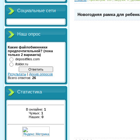
Социальные сети
Новогодняя рамка для ребенк
Наш опрос
Какие файлобменники
предпочтительней? (пока
только 2 варианта)
depositfiles.com
ifolder.ru
Результаты
|
Архив опросов
Всего ответов:
26
Статистика
В онлайне:
1
Чужых:
1
Наших:
0