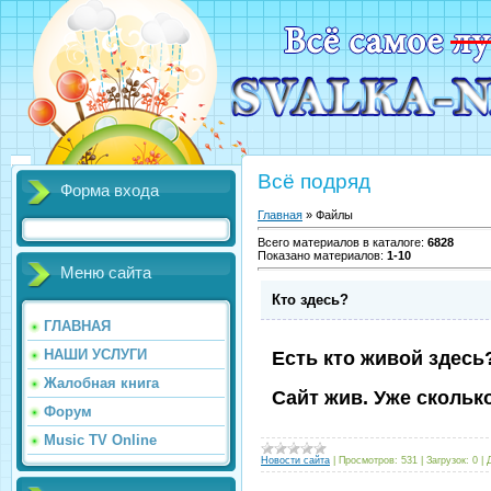
Всё подряд
Форма входа
Главная
»
Файлы
Всего материалов в каталоге
:
6828
Показано материалов
:
1-10
Меню сайта
Кто здесь?
ГЛАВНАЯ
НАШИ УСЛУГИ
Есть кто живой здесь
Жалобная книга
Сайт жив. Уже сколько
Форум
Music TV Online
Новости сайта
|
Просмотров:
531
|
Загрузок:
0
|