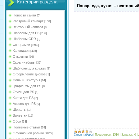
Категории раздела
Повар, еда, кухня – векторны
Новости сайта
[5]
Растровый клипарт
[158]
Векторный клипарт
[0]
Шаблоны для PS
[236]
Шаблоны CDR
[3]
Фоторамки
[1660]
Календари
[435]
Открытки
[56]
Скрап-наборы
[32]
Шаблоны для кружек
[3]
Оформление дисков
[1]
Фоны и Текстуры
[14]
Градиенты для PS
[0]
Стили для PS
[1]
Кисти для PS
[2]
Actions для PS
[0]
Шрифты
[1]
Виньетки
[15]
Обои
[33]
Полезные статьи
[38]
Обучающеи ролики
[2845]
Скрап-наборы
|
Просмотров:
1510
|
Загрузок:
0
|