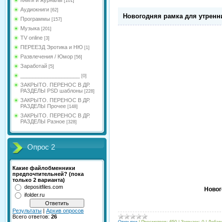
Книги и журналы
[101]
Аудиокниги
[62]
Новогодняя рамка для утренни
Программы
[157]
Музыка
[201]
TV online
[3]
ПЕРЕЕЗД Эротика и НЮ
[1]
Развлечения / Юмор
[56]
Заработай
[5]
____________________
[0]
ЗАКРЫТО. ПЕРЕНОС В ДР.
РАЗДЕЛЫ PSD шаблоны
[228]
ЗАКРЫТО. ПЕРЕНОС В ДР.
РАЗДЕЛЫ Прочее
[148]
ЗАКРЫТО. ПЕРЕНОС В ДР.
РАЗДЕЛЫ Разное
[328]
Опрос 2
Какие файлобменники
предпочтительней? (пока
только 2 варианта)
depositfiles.com
Новог
ifolder.ru
Результаты
|
Архив опросов
Всего ответов:
26
Открытки
|
Просмотров:
650
|
Загрузок:
0
|
Добав