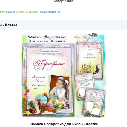
Автор: Sialla
вил:
Sia2015
|
Дата:
22.11.2016
|
Комментарии (0)
 - Клетка
Шаблон Портфолио для школы - Клетка