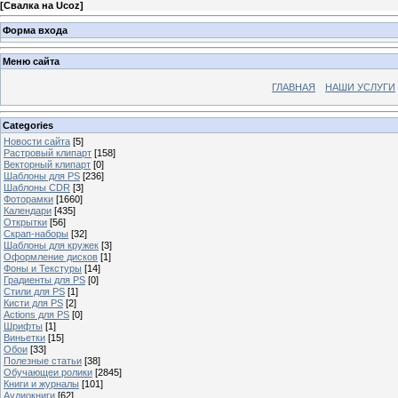
[
Свалка на Ucoz
]
Форма входа
Меню сайта
ГЛАВНАЯ
НАШИ УСЛУГИ
Categories
Новости сайта
[5]
Растровый клипарт
[158]
Векторный клипарт
[0]
Шаблоны для PS
[236]
Шаблоны CDR
[3]
Фоторамки
[1660]
Календари
[435]
Открытки
[56]
Скрап-наборы
[32]
Шаблоны для кружек
[3]
Оформление дисков
[1]
Фоны и Текстуры
[14]
Градиенты для PS
[0]
Стили для PS
[1]
Кисти для PS
[2]
Actions для PS
[0]
Шрифты
[1]
Виньетки
[15]
Обои
[33]
Полезные статьи
[38]
Обучающеи ролики
[2845]
Книги и журналы
[101]
Аудиокниги
[62]