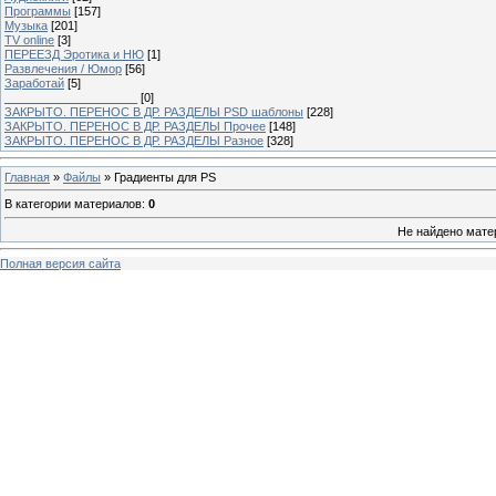
Программы
[157]
Музыка
[201]
TV online
[3]
ПЕРЕЕЗД Эротика и НЮ
[1]
Развлечения / Юмор
[56]
Заработай
[5]
____________________
[0]
ЗАКРЫТО. ПЕРЕНОС В ДР. РАЗДЕЛЫ PSD шаблоны
[228]
ЗАКРЫТО. ПЕРЕНОС В ДР. РАЗДЕЛЫ Прочее
[148]
ЗАКРЫТО. ПЕРЕНОС В ДР. РАЗДЕЛЫ Разное
[328]
Главная
»
Файлы
» Градиенты для PS
В категории материалов
:
0
Не найдено мате
Полная версия сайта