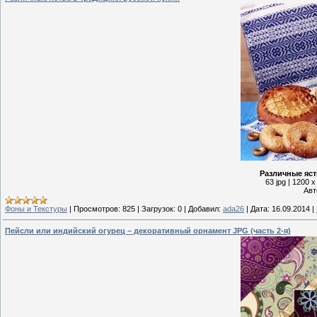
Различные яст
63 jpg | 1200 
Авт
Фоны и Текстуры
|
Просмотров:
825
|
Загрузок:
0
|
Добавил:
ada26
|
Дата:
16.09.2014
|
Пейсли или индийский огурец – декоративный орнамент JPG (часть 2-я)