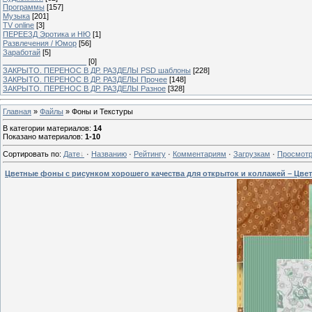
Программы
[157]
Музыка
[201]
TV online
[3]
ПЕРЕЕЗД Эротика и НЮ
[1]
Развлечения / Юмор
[56]
Заработай
[5]
____________________
[0]
ЗАКРЫТО. ПЕРЕНОС В ДР. РАЗДЕЛЫ PSD шаблоны
[228]
ЗАКРЫТО. ПЕРЕНОС В ДР. РАЗДЕЛЫ Прочее
[148]
ЗАКРЫТО. ПЕРЕНОС В ДР. РАЗДЕЛЫ Разное
[328]
Главная
»
Файлы
» Фоны и Текстуры
В категории материалов
:
14
Показано материалов
:
1-10
Сортировать по
:
Дате
·
Названию
·
Рейтингу
·
Комментариям
·
Загрузкам
·
Просмот
Цветные фоны с рисунком хорошего качества для открыток и коллажей – Цве