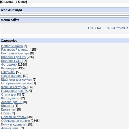
[
Свалка на Ucoz
]
Форма входа
Меню сайта
ГЛАВНАЯ
НАШИ УСЛУГИ
Categories
Новости сайта
[5]
Растровый клипарт
[158]
Векторный клипарт
[0]
Шаблоны для PS
[236]
Шаблоны CDR
[3]
Фоторамки
[1660]
Календари
[435]
Открытки
[56]
Скрап-наборы
[32]
Шаблоны для кружек
[3]
Оформление дисков
[1]
Фоны и Текстуры
[14]
Градиенты для PS
[0]
Стили для PS
[1]
Кисти для PS
[2]
Actions для PS
[0]
Шрифты
[1]
Виньетки
[15]
Обои
[33]
Полезные статьи
[38]
Обучающеи ролики
[2845]
Книги и журналы
[101]
Аудиокниги
[62]