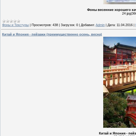
Фоны весенние хорошего кач
24 jpg|36
Фоны и Текстуры
|
Просмотров:
438
|
Загрузок:
0
|
Добавил:
Admin
|
Дата:
11.04.2016
|
Китай и Япония - пейзажи (преимущественно осень, весна)
Китай и Япония - пей