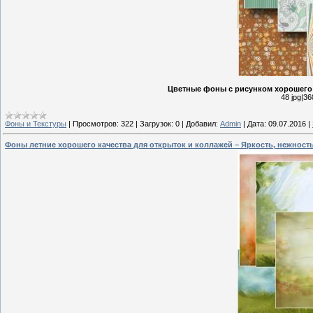
Цветные фоны с рисунком хорошего 
48 jpg|36
Фоны и Текстуры
|
Просмотров:
322
|
Загрузок:
0
|
Добавил:
Admin
|
Дата:
09.07.2016
|
Фоны летние хорошего качества для открыток и коллажей – Яркость, нежность