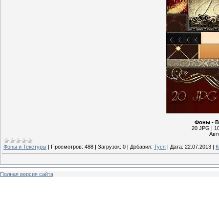
Фоны - В
20 JPG | 10
Авт
Фоны и Текстуры
|
Просмотров:
488
|
Загрузок:
0
|
Добавил:
Туся
|
Дата:
22.07.2013
|
К
Полная версия сайта