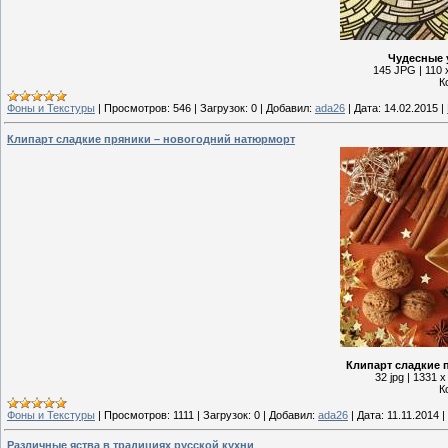
Чудесные у
145 JPG | 110 
К
Фоны и Текстуры
|
Просмотров:
546
|
Загрузок:
0
|
Добавил:
ada26
|
Дата:
14.02.2015
|
Клипарт сладкие пряники – новогодний натюрморт
Клипарт сладкие 
32 jpg | 1331 
К
Фоны и Текстуры
|
Просмотров:
1111
|
Загрузок:
0
|
Добавил:
ada26
|
Дата:
11.11.2014
|
Различные яства в традициях русской кухни