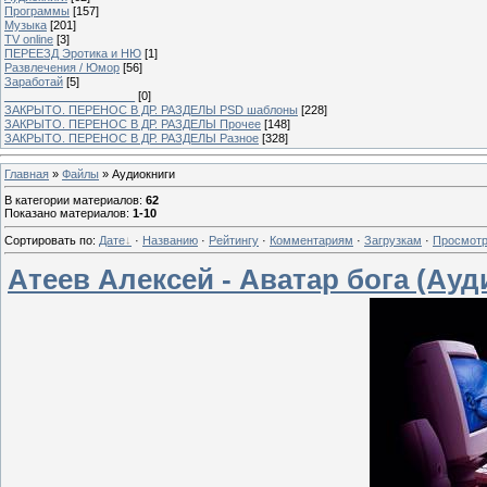
Программы
[157]
Музыка
[201]
TV online
[3]
ПЕРЕЕЗД Эротика и НЮ
[1]
Развлечения / Юмор
[56]
Заработай
[5]
____________________
[0]
ЗАКРЫТО. ПЕРЕНОС В ДР. РАЗДЕЛЫ PSD шаблоны
[228]
ЗАКРЫТО. ПЕРЕНОС В ДР. РАЗДЕЛЫ Прочее
[148]
ЗАКРЫТО. ПЕРЕНОС В ДР. РАЗДЕЛЫ Разное
[328]
Главная
»
Файлы
» Аудиокниги
В категории материалов
:
62
Показано материалов
:
1-10
Сортировать по
:
Дате
·
Названию
·
Рейтингу
·
Комментариям
·
Загрузкам
·
Просмот
Атеев Алексей - Аватар бога (Ауд