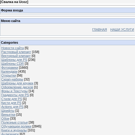
[
Свалка на Ucoz
]
Форма входа
Меню сайта
ГЛАВНАЯ
НАШИ УСЛУГИ
Categories
Новости сайта
[5]
Растровый клипарт
[158]
Векторный клипарт
[0]
Шаблоны для PS
[236]
Шаблоны CDR
[3]
Фоторамки
[1660]
Календари
[435]
Открытки
[56]
Скрап-наборы
[32]
Шаблоны для кружек
[3]
Оформление дисков
[1]
Фоны и Текстуры
[14]
Градиенты для PS
[0]
Стили для PS
[1]
Кисти для PS
[2]
Actions для PS
[0]
Шрифты
[1]
Виньетки
[15]
Обои
[33]
Полезные статьи
[38]
Обучающеи ролики
[2845]
Книги и журналы
[101]
Аудиокниги
[62]